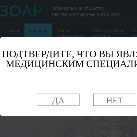
Забайкальское общество
анестезиологов-реаниматологов
Главная
Новости
Общая
Методическая
К
информация
помощь
р
ПОДТВЕРДИТЕ, ЧТО ВЫ ЯВЛ
МЕДИЦИНСКИМ СПЕЦИАЛ
ДА
НЕТ