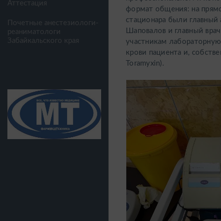
Аттестация
формат общения: на прям
стационара были главный 
Почетные анестезиологи-
Шаповалов и главный врач
реаниматологи
Забайкальского края
участникам лабораторную 
крови пациента и, собстве
Toramyxin).