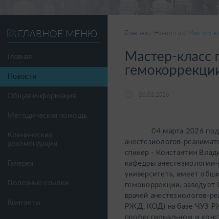
ГЛАВНОЕ МЕНЮ
Главная
Новости
Мастер-кл
Мастер-класс 
Главная
гемокоррекции
Новости
06.03.2026
Общая информация
Методическая помощь
04 марта 2026 под эги
Клинические
анестезиологов-реанимат
рекомендации
спикер - Константин Влад
кафедры анестезиологии-
Галерея
университета, имеет обш
Полезные ссылки
гемокоррекции, заведует
врачей анестезиологов-ре
Контакты
РЖД, КОД) на базе ЧУЗ Р
профессиональном и конс