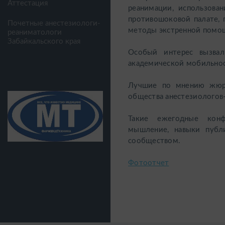
Аттестация
реанимации, использован
противошоковой палате,
Почетные анестезиологи-
методы экстренной помо
реаниматологи
Забайкальского края
Особый интерес вызвал
академической мобильно
Лучшие по мнению жюри
общества анестезиологов
Такие ежегодные конф
мышление, навыки публ
сообществом.
Фотоотчет