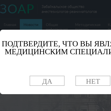
Забайкальское общество
анестезиологов-реаниматологов
Главная
Новости
Общая
Методическая
К
информация
помощь
р
ПОДТВЕРДИТЕ, ЧТО ВЫ ЯВЛ
МЕДИЦИНСКИМ СПЕЦИАЛ
ДА
НЕТ