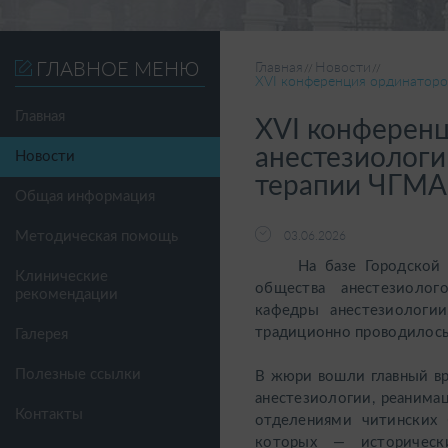
ГЛАВНОЕ МЕНЮ
Главная
Новости
XVI конференция ординаторо
Главная
XVI конферен
анестезиологи
Новости
терапии ЧГМА
Общая информация
Методическая помощь
03.06.2026
На базе Городской кл
Клинические
общества анестезиолог
рекомендации
кафедры анестезиологи
традиционно проводилось
Галерея
Полезные ссылки
В жюри вошли главный в
анестезиологии, реаним
Контакты
отделениями читинских 
которых — исторически